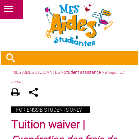
MES AIDES ETUDIANTES
>
Student assistance
>
Budget : all
items
FOR ENSSIB STUDENTS ONLY -
Tuition waiver |