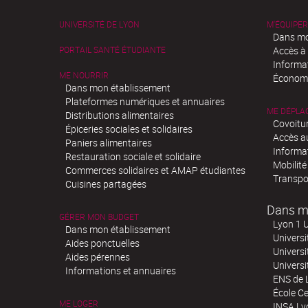
UNIVERSITÉ DE LYON
M'ÉQUIPER
Dans mo
PORTAIL SANTÉ ÉTUDIANTE
Accès à
Informa
ME NOURRIR
Économi
Dans mon établissement
Plateformes numériques et annuaires
ME DÉPLA
Distributions alimentaires
Covoitu
Épiceries sociales et solidaires
Accès a
Paniers alimentaires
Informa
Restauration sociale et solidaire
Mobilité
Commerces solidaires et AMAP étudiantes
Transpo
Cuisines partagées
Dans m
GÉRER MON BUDGET
Lyon 1 U
Dans mon établissement
Universi
Aides ponctuelles
Universi
Aides pérennes
Univers
Informations et annuaires
ENS de 
École Ce
ME LOGER
INSA Ly