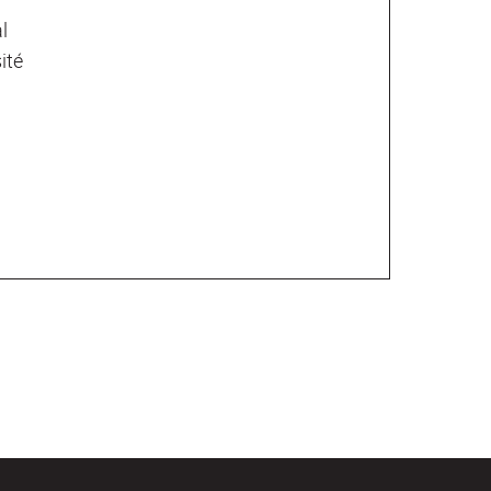
l
ité