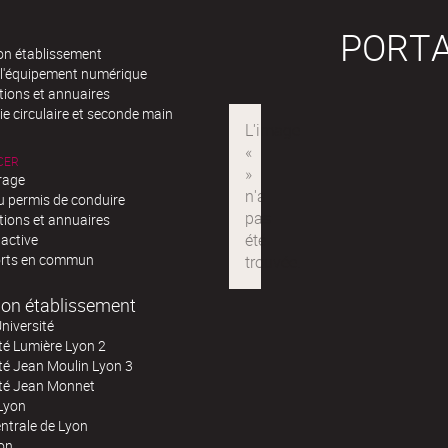
PORTA
n établissement
 l'équipement numérique
tions et annuaires
e circulaire et seconde main
CER
rage
u permis de conduire
tions et annuaires
 active
rts en commun
on établissement
niversité
té Lumière Lyon 2
té Jean Moulin Lyon 3
ité Jean Monnet
Lyon
ntrale de Lyon
on