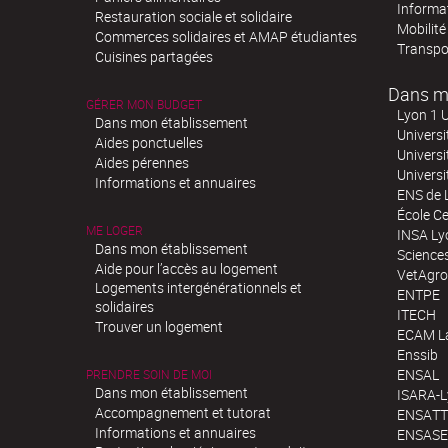
Informa
Restauration sociale et solidaire
Mobilité
Commerces solidaires et AMAP étudiantes
Transpo
Cuisines partagées
Dans m
GÉRER MON BUDGET
Lyon 1 U
Dans mon établissement
Universi
Aides ponctuelles
Universi
Aides pérennes
Univers
Informations et annuaires
ENS de 
École Ce
ME LOGER
INSA Ly
Dans mon établissement
Science
Aide pour l’accès au logement
VetAgro
Logements intergénérationnels et
ENTPE
solidaires
ITECH
Trouver un logement
ECAM La
Enssib
ENSAL
PRENDRE SOIN DE MOI
Dans mon établissement
ISARA-
Accompagnement et tutorat
ENSATT
Informations et annuaires
ENSASE