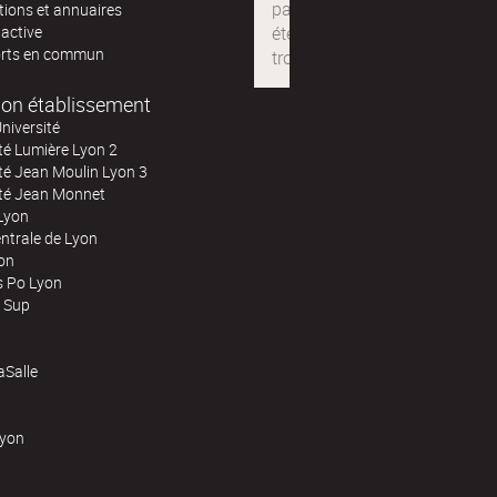
tions et annuaires
 active
rts en commun
on établissement
niversité
té Lumière Lyon 2
té Jean Moulin Lyon 3
ité Jean Monnet
Lyon
ntrale de Lyon
on
s Po Lyon
 Sup
Salle
Lyon