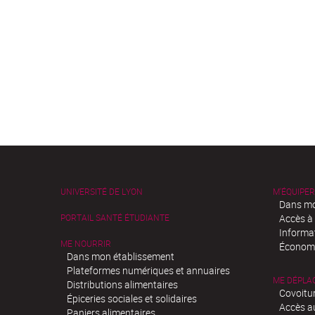
UNIVERSITÉ DE LYON
M'ÉQUIPER
Dans mo
PORTAIL SANTÉ ÉTUDIANTE
Accès à
Informa
ME NOURRIR
Économi
Dans mon établissement
Plateformes numériques et annuaires
ME DÉPLA
Distributions alimentaires
Covoitu
Épiceries sociales et solidaires
Accès a
Paniers alimentaires