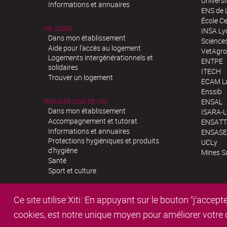
Univers
Informations et annuaires
ENS de 
École Ce
ME LOGER
INSA Ly
Dans mon établissement
Science
Aide pour l’accès au logement
VetAgro
Logements intergénérationnels et
ENTPE
solidaires
ITECH
Trouver un logement
ECAM La
Enssib
ENSAL
PRENDRE SOIN DE MOI
Dans mon établissement
ISARA-
Accompagnement et tutorat
ENSATT
Informations et annuaires
ENSASE
Protections hygiéniques et produits
UCLy
d’hygiène
Mines S
Santé
Sport et culture
Ce site utilise Xiti. En appuyant sur le bouton "j'acc
cookies, est notre unique moyen pour améliorer votre co