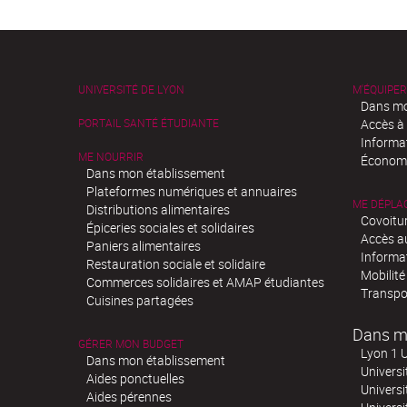
UNIVERSITÉ DE LYON
M'ÉQUIPER
Dans mo
PORTAIL SANTÉ ÉTUDIANTE
Accès à
Informa
ME NOURRIR
Économi
Dans mon établissement
Plateformes numériques et annuaires
ME DÉPLA
Distributions alimentaires
Covoitu
Épiceries sociales et solidaires
Accès a
Paniers alimentaires
Informa
Restauration sociale et solidaire
Mobilité
Commerces solidaires et AMAP étudiantes
Transpo
Cuisines partagées
Dans m
GÉRER MON BUDGET
Lyon 1 U
Dans mon établissement
Universi
Aides ponctuelles
Universi
Aides pérennes