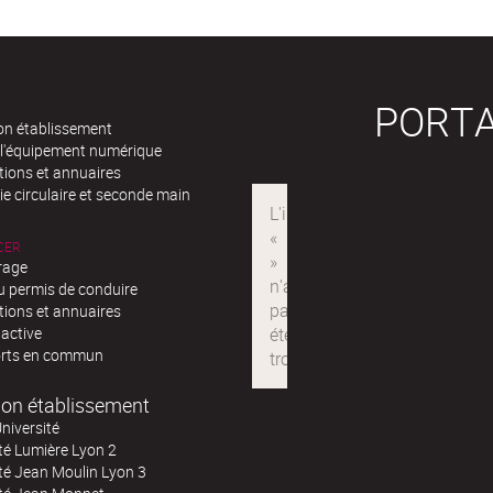
PORTA
n établissement
 l'équipement numérique
tions et annuaires
e circulaire et seconde main
CER
rage
u permis de conduire
tions et annuaires
 active
rts en commun
on établissement
niversité
té Lumière Lyon 2
té Jean Moulin Lyon 3