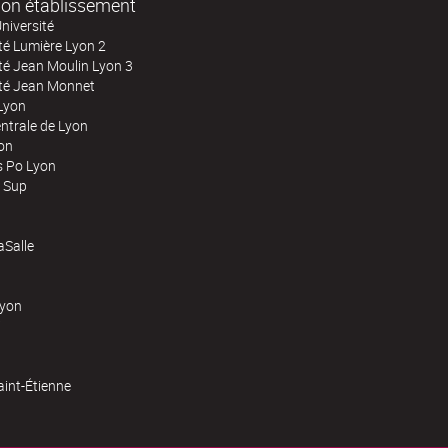
on établissement
niversité
té Lumière Lyon 2
té Jean Moulin Lyon 3
ité Jean Monnet
Lyon
ntrale de Lyon
on
s Po Lyon
 Sup
Salle
Lyon
aint-Étienne