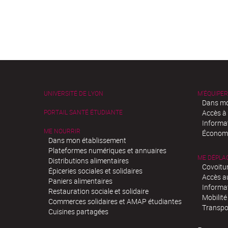
UNIVERSITÉ DE LYON
M'ÉQUIPER
Dans mo
PORTAIL SANTÉ ÉTUDIANTE
Accès à
Informa
ME NOURRIR
Économi
Dans mon établissement
Plateformes numériques et annuaires
ME DÉPLA
Distributions alimentaires
Covoitu
Épiceries sociales et solidaires
Accès a
Paniers alimentaires
Informa
Restauration sociale et solidaire
Mobilité
Commerces solidaires et AMAP étudiantes
Transpo
Cuisines partagées