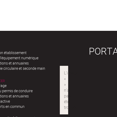
PORTA
n établissement
 l'équipement numérique
tions et annuaires
e circulaire et seconde main
CER
rage
u permis de conduire
tions et annuaires
 active
rts en commun