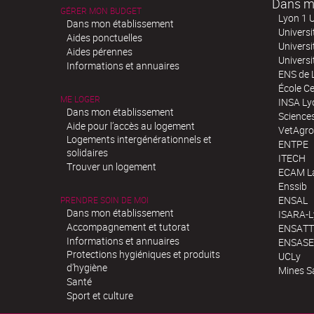
Dans m
GÉRER MON BUDGET
Lyon 1 U
Dans mon établissement
Universi
Aides ponctuelles
Universi
Aides pérennes
Univers
Informations et annuaires
ENS de 
École Ce
ME LOGER
INSA Ly
Dans mon établissement
Science
Aide pour l’accès au logement
VetAgro
Logements intergénérationnels et
ENTPE
solidaires
ITECH
Trouver un logement
ECAM La
Enssib
ENSAL
PRENDRE SOIN DE MOI
Dans mon établissement
ISARA-
Accompagnement et tutorat
ENSATT
Informations et annuaires
ENSASE
Protections hygiéniques et produits
UCLy
d’hygiène
Mines S
Santé
Sport et culture