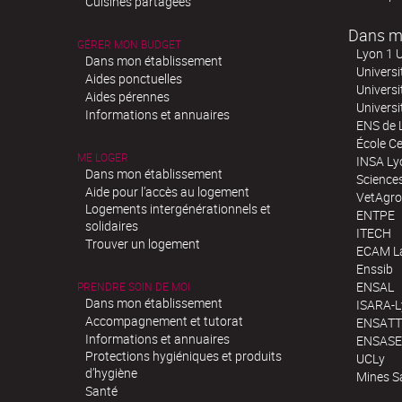
Cuisines partagées
Dans m
GÉRER MON BUDGET
Lyon 1 U
Dans mon établissement
Universi
Aides ponctuelles
Universi
Aides pérennes
Univers
Informations et annuaires
ENS de 
École Ce
ME LOGER
INSA Ly
Dans mon établissement
Science
Aide pour l’accès au logement
VetAgro
Logements intergénérationnels et
ENTPE
solidaires
ITECH
Trouver un logement
ECAM La
Enssib
ENSAL
PRENDRE SOIN DE MOI
Dans mon établissement
ISARA-
Accompagnement et tutorat
ENSATT
Informations et annuaires
ENSASE
Protections hygiéniques et produits
UCLy
d’hygiène
Mines S
Santé