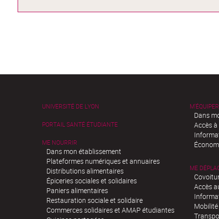
UNIVERSITÉ DE LYON
M'ÉQUIPER
Dans mo
PORTAIL SANTÉ ÉTUDIANTE
Accès à
Informa
ME NOURRIR
Économi
Dans mon établissement
Plateformes numériques et annuaires
ME DÉPLA
Distributions alimentaires
Covoitu
Épiceries sociales et solidaires
Accès a
Paniers alimentaires
Informa
Restauration sociale et solidaire
Mobilité
Commerces solidaires et AMAP étudiantes
Transpo