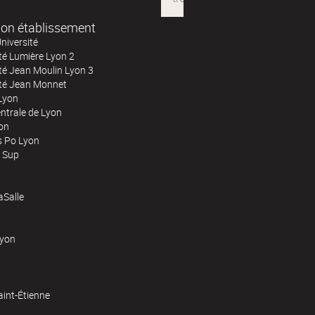
on établissement
niversité
té Lumière Lyon 2
té Jean Moulin Lyon 3
ité Jean Monnet
Lyon
ntrale de Lyon
on
s Po Lyon
 Sup
Salle
Lyon
aint-Étienne