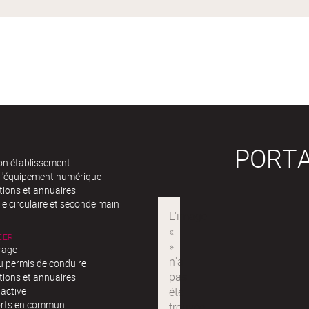
PORTA
n établissement
 l'équipement numérique
tions et annuaires
e circulaire et seconde main
CER
rage
u permis de conduire
tions et annuaires
 active
rts en commun