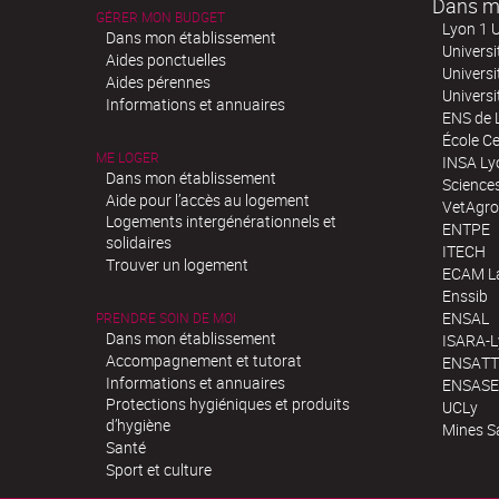
Dans m
GÉRER MON BUDGET
Lyon 1 U
Dans mon établissement
Universi
Aides ponctuelles
Universi
Aides pérennes
Univers
Informations et annuaires
ENS de 
École Ce
ME LOGER
INSA Ly
Dans mon établissement
Science
Aide pour l’accès au logement
VetAgro
Logements intergénérationnels et
ENTPE
solidaires
ITECH
Trouver un logement
ECAM La
Enssib
ENSAL
PRENDRE SOIN DE MOI
Dans mon établissement
ISARA-
Accompagnement et tutorat
ENSATT
Informations et annuaires
ENSASE
Protections hygiéniques et produits
UCLy
d’hygiène
Mines S
Santé
Sport et culture