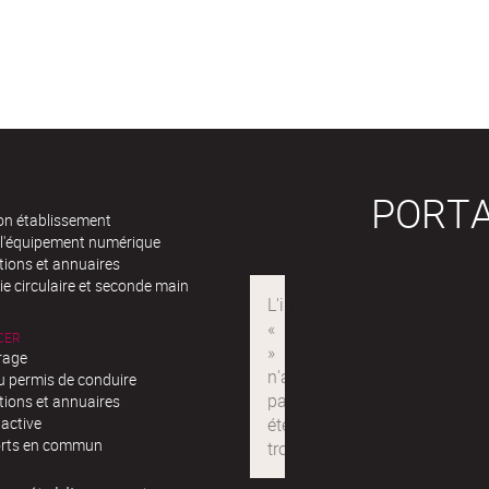
PORTA
n établissement
 l'équipement numérique
tions et annuaires
e circulaire et seconde main
CER
rage
u permis de conduire
tions et annuaires
 active
rts en commun