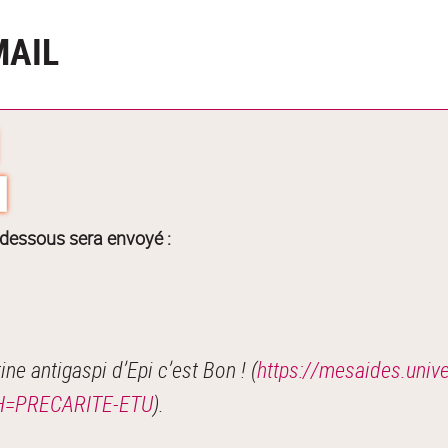
MAIL
-dessous sera envoyé :
e antigaspi d’Epi c’est Bon ! (
https://mesaides.unive
?RH=PRECARITE-ETU
).