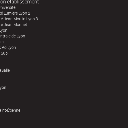
on établissement
niversité
té Lumière Lyon 2
té Jean Moulin Lyon 3
ité Jean Monnet
Lyon
ntrale de Lyon
on
s Po Lyon
 Sup
Salle
Lyon
aint-Étienne