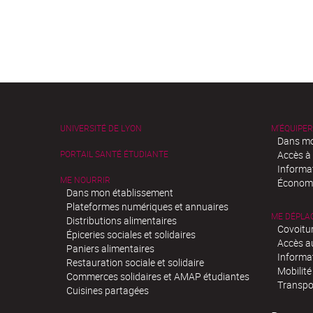
UNIVERSITÉ DE LYON
M'ÉQUIPER
Dans mo
PORTAIL SANTÉ ÉTUDIANTE
Accès à
Informa
ME NOURRIR
Économi
Dans mon établissement
Plateformes numériques et annuaires
ME DÉPLA
Distributions alimentaires
Covoitu
Épiceries sociales et solidaires
Accès a
Paniers alimentaires
Informa
Restauration sociale et solidaire
Mobilité
Commerces solidaires et AMAP étudiantes
Transpo
Cuisines partagées