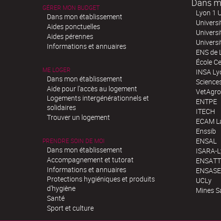
Dans m
GÉRER MON BUDGET
Lyon 1 U
Dans mon établissement
Universi
Aides ponctuelles
Universi
Aides pérennes
Univers
Informations et annuaires
ENS de 
École Ce
ME LOGER
INSA Ly
Dans mon établissement
Science
Aide pour l’accès au logement
VetAgro
Logements intergénérationnels et
ENTPE
solidaires
ITECH
Trouver un logement
ECAM La
Enssib
ENSAL
PRENDRE SOIN DE MOI
Dans mon établissement
ISARA-
Accompagnement et tutorat
ENSATT
Informations et annuaires
ENSASE
Protections hygiéniques et produits
UCLy
d’hygiène
Mines S
Santé
Sport et culture