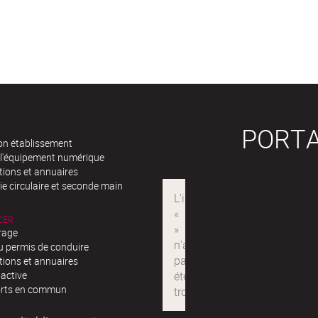
PORTA
n établissement
 l'équipement numérique
tions et annuaires
e circulaire et seconde main
CER
rage
u permis de conduire
tions et annuaires
 active
rts en commun