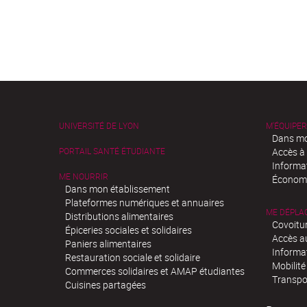
UNIVERSITÉ DE LYON
M'ÉQUIPER
Dans mo
PORTAIL SANTÉ ÉTUDIANTE
Accès à
Informa
ME NOURRIR
Économi
Dans mon établissement
Plateformes numériques et annuaires
ME DÉPLA
Distributions alimentaires
Covoitu
Épiceries sociales et solidaires
Accès a
Paniers alimentaires
Informa
Restauration sociale et solidaire
Mobilité
Commerces solidaires et AMAP étudiantes
Transpo
Cuisines partagées