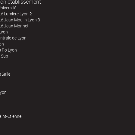
on établissement
niversité
té Lumière Lyon 2
té Jean Moulin Lyon 3
ité Jean Monnet
Lyon
ntrale de Lyon
on
s Po Lyon
 Sup
Salle
Lyon
aint-Étienne