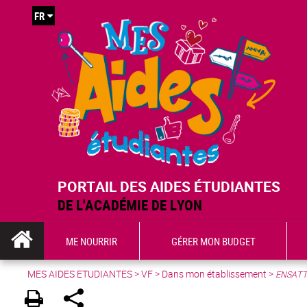
FR
PORTAIL DES AIDES ÉTUDIANTES
DE L'ACADÉMIE DE LYON
ME NOURRIR
GÉRER MON BUDGET
MES AIDES ETUDIANTES
>
VF
> Dans mon établissement >
ENSAT