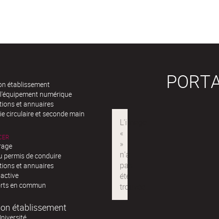
PORTA
n établissement
 l'équipement numérique
tions et annuaires
e circulaire et seconde main
CER
rage
u permis de conduire
tions et annuaires
 active
rts en commun
on établissement
niversité