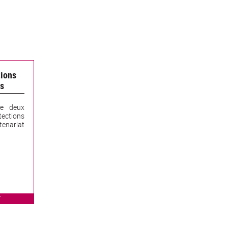
tions
es
te deux
ctions
tenariat
T