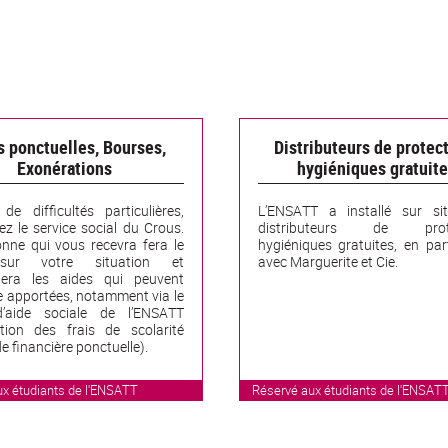
s ponctuelles, Bourses,
Distributeurs de protec
Exonérations
hygiéniques gratuit
e difficultés particulières,
L’ENSATT a installé sur si
ez le service social du Crous.
distributeurs de prote
nne qui vous recevra fera le
hygiéniques gratuites, en par
sur votre situation et
avec Marguerite et Cie.
nera les aides qui peuvent
e apportées, notamment via le
’aide sociale de l’ENSATT
ation des frais de scolarité
e financière ponctuelle).
ux étudiants de l'ENSATT
Réservé aux étudiants de l'ENSAT