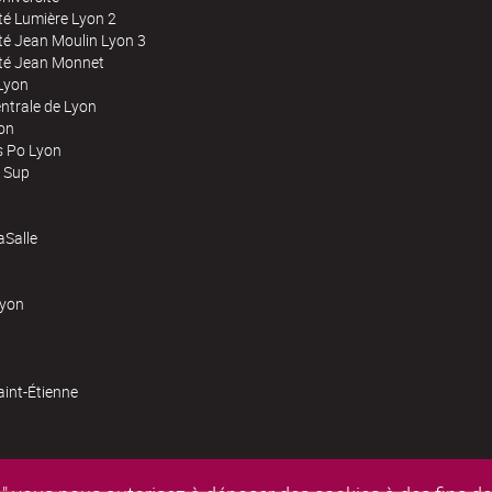
té Lumière Lyon 2
té Jean Moulin Lyon 3
ité Jean Monnet
Lyon
ntrale de Lyon
on
s Po Lyon
 Sup
Salle
Lyon
aint-Étienne