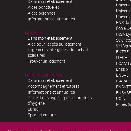
Dans mon établissement
Universi
Aides ponctuelles
Universi
Aides pérennes
Univers
Informations et annuaires
ENS de 
École Ce
ME LOGER
INSA Ly
Dans mon établissement
Science
Aide pour l’accès au logement
VetAgro
Logements intergénérationnels et
ENTPE
solidaires
ITECH
Trouver un logement
ECAM La
Enssib
ENSAL
PRENDRE SOIN DE MOI
Dans mon établissement
ISARA-
Accompagnement et tutorat
ENSATT
Informations et annuaires
ENSASE
Protections hygiéniques et produits
UCLy
d’hygiène
Mines S
Santé
Sport et culture