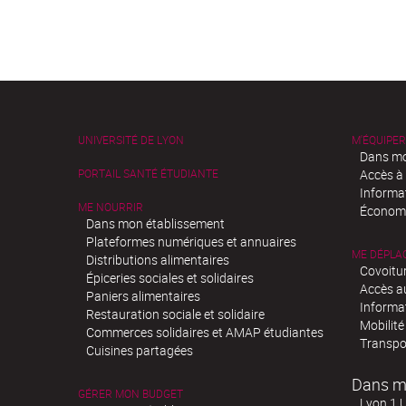
UNIVERSITÉ DE LYON
M'ÉQUIPER
Dans mo
PORTAIL SANTÉ ÉTUDIANTE
Accès à
Informa
ME NOURRIR
Économi
Dans mon établissement
Plateformes numériques et annuaires
ME DÉPLA
Distributions alimentaires
Covoitu
Épiceries sociales et solidaires
Accès a
Paniers alimentaires
Informa
Restauration sociale et solidaire
Mobilité
Commerces solidaires et AMAP étudiantes
Transpo
Cuisines partagées
Dans m
GÉRER MON BUDGET
Lyon 1 U