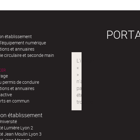
PORTA
n établissement
 l'équipement numérique
tions et annuaires
e circulaire et seconde main
CER
rage
u permis de conduire
tions et annuaires
 active
rts en commun
on établissement
niversité
té Lumière Lyon 2
té Jean Moulin Lyon 3