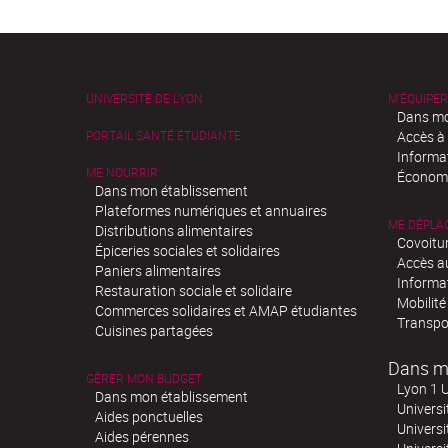
UNIVERSITÉ DE LYON
M'ÉQUIPER
Dans mo
PORTAIL SANTÉ ÉTUDIANTE
Accès à
Informa
ME NOURRIR
Économi
Dans mon établissement
Plateformes numériques et annuaires
ME DÉPLA
Distributions alimentaires
Covoitu
Épiceries sociales et solidaires
Accès a
Paniers alimentaires
Informa
Restauration sociale et solidaire
Mobilité
Commerces solidaires et AMAP étudiantes
Transpo
Cuisines partagées
Dans m
GÉRER MON BUDGET
Lyon 1 U
Dans mon établissement
Universi
Aides ponctuelles
Universi
Aides pérennes