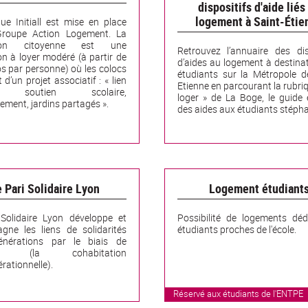
dispositifs d'aide liés
logement à Saint-Étie
e Initiall est mise en place
Groupe Action Logement. La
tion citoyenne est une
Retrouvez l’annuaire des dis
on à loyer modéré (à partir de
d’aides au logement à destina
s par personne) où les colocs
étudiants sur la Métropole d
 d’un projet associatif : « lien
Etienne en parcourant la rubri
l, soutien scolaire,
loger » de La Boge, le guide 
ement, jardins partagés ».
des aides aux étudiants stépha
 Pari Solidaire Lyon
Logement étudiant
 Solidaire Lyon développe et
Possibilité de logements dé
gne les liens de solidarités
étudiants proches de l'école.
énérations par le biais de
itat (la cohabitation
rationnelle).
Réservé aux étudiants de l'ENTPE