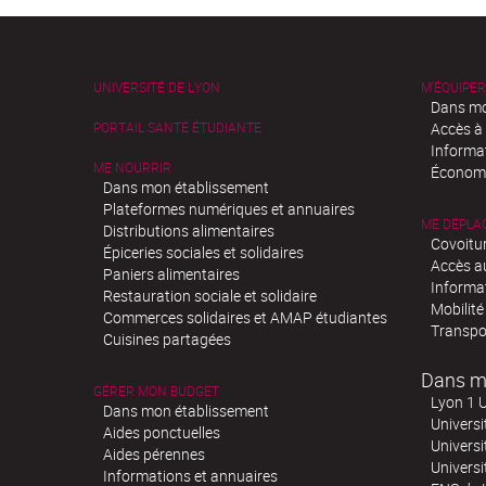
UNIVERSITÉ DE LYON
M'ÉQUIPER
Dans mo
PORTAIL SANTÉ ÉTUDIANTE
Accès à
Informa
ME NOURRIR
Économi
Dans mon établissement
Plateformes numériques et annuaires
ME DÉPLA
Distributions alimentaires
Covoitu
Épiceries sociales et solidaires
Accès a
Paniers alimentaires
Informa
Restauration sociale et solidaire
Mobilité
Commerces solidaires et AMAP étudiantes
Transpo
Cuisines partagées
Dans m
GÉRER MON BUDGET
Lyon 1 U
Dans mon établissement
Universi
Aides ponctuelles
Universi
Aides pérennes
Univers
Informations et annuaires