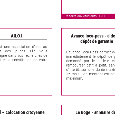
Réservé aux étudiants UCLY
AILOJ
Avance loca-pass - aide
dépôt de garantie
st une association d’aide au
nt des jeunes. Elle vous
L’avance Loca-Pass permet d
gne dans vos recherches de
immédiatement le dépôt de g
 et la constitution de votre
demandé par le bailleur e
rembourser petit à petit, sa
d’intérêt, sur une durée max
25 mois. Son montant est de
maximum.
ll – colocation citoyenne
La Boge - annuaire d