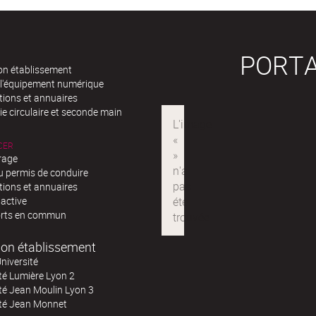
PORTA
n établissement
 l'équipement numérique
tions et annuaires
e circulaire et seconde main
CER
rage
u permis de conduire
tions et annuaires
 active
rts en commun
on établissement
niversité
té Lumière Lyon 2
té Jean Moulin Lyon 3
ité Jean Monnet