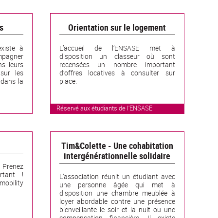
s
Orientation sur le logement
xiste à
L’accueil de l’ENSASE met à
mpagner
disposition un classeur où sont
s leurs
recensées un nombre important
sur les
d’offres locatives à consulter sur
 dans la
place.
Réservé aux étudiants de l'ENSASE
Tim&Colette - Une cohabitation
intergénérationnelle solidaire
 Prenez
rtant !
L’association réunit un étudiant avec
obility
une personne âgée qui met à
disposition une chambre meublée à
loyer abordable contre une présence
bienveillante le soir et la nuit ou une
compensation financière. Il existe