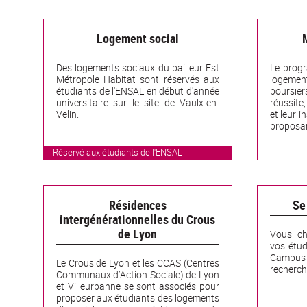
Logement social
Des logements sociaux du bailleur Est
Le prog
Métropole Habitat sont réservés aux
logement
étudiants de l'ENSAL en début d'année
boursie
universitaire sur le site de Vaulx-en-
réussite
Velin.
et leur i
proposan
Réservé aux étudiants de l'ENSAL
Résidences
Se
intergénérationnelles du Crous
de Lyon
Vous ch
vos étu
Campus 
Le Crous de Lyon et les CCAS (Centres
recherch
Communaux d’Action Sociale) de Lyon
et Villeurbanne se sont associés pour
proposer aux étudiants des logements