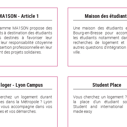
MA1SON - Article 1
Maison des étudiant
ramme MA1SON propose des
Une maison des étudiants e
s à destination des étudiants
Bourg-en-Bresse pour acco
rs destinés à favoriser leur
les étudiants notamment dan
, leur responsabilité citoyenne
recherches de logement et 
nsertion professionnelle en leur
autres questions d’intégration
t des projets solidaires.
ville.
 loger - Lyon Campus
Student Place
erchez un logement durant
Vous cherchez un logement ?
des dans la Métropole ? Lyon
la place d’un étudiant so
vous accompagne dans vos
Student and international m
es et vos démarches.
made easy