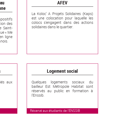
 au
AFEV
nne
La Koloc’ A Projets Solidaires (Kaps)
est une colocation pour laquelle les
positifs
colocs s'engagent dans des actions
tion des
solidaires dans le quartier.
e Saint-
que « Me
en ligne
nois.
s
Logement social
diés aux
Quelques logements sociaux du
bailleur Est Métropole Habitat sont
réservés au public en formation à
l'Enssib.
Réservé aux étudiants de l'ENSSIB