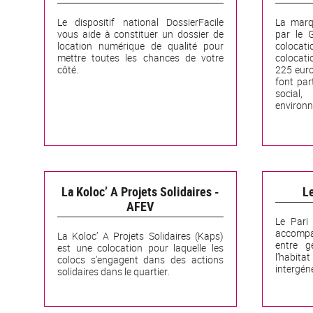
Le dispositif national DossierFacile
La marqu
vous aide à constituer un dossier de
par le 
location numérique de qualité pour
coloca
mettre toutes les chances de votre
colocati
côté.
225 euro
font part
socia
environn
La Koloc’ A Projets Solidaires -
Le
AFEV
Le Pari
accompa
La Koloc’ A Projets Solidaires (Kaps)
entre g
est une colocation pour laquelle les
l’hab
colocs s'engagent dans des actions
intergéné
solidaires dans le quartier.