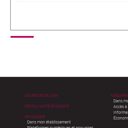
UNIVERSITÉ DE LYON
M'ÉQUIPER
Dans mo
PORTAIL SANTÉ ÉTUDIANTE
Accès à
Informa
ME NOURRIR
Économi
Dans mon établissement
Plateformes numériques et annuaires