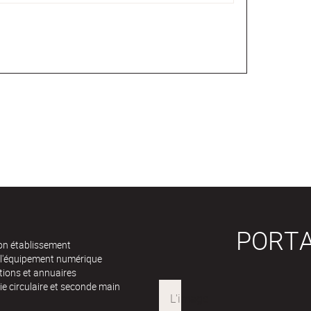
PORTA
n établissement
 l'équipement numérique
tions et annuaires
e circulaire et seconde main