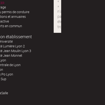
CER
rage
u permis de conduire
tions et annuaires
 active
rts en commun
on établissement
niversité
té Lumière Lyon 2
té Jean Moulin Lyon 3
ité Jean Monnet
Lyon
ntrale de Lyon
on
s Po Lyon
 Sup
Salle