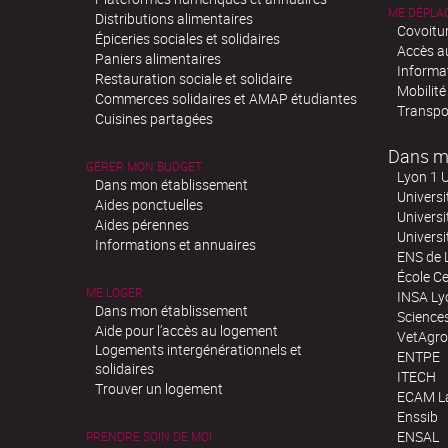
ME DÉPLA
Distributions alimentaires
Covoitu
Épiceries sociales et solidaires
Accès a
Paniers alimentaires
Informa
Restauration sociale et solidaire
Mobilité
Commerces solidaires et AMAP étudiantes
Transpo
Cuisines partagées
Dans m
GÉRER MON BUDGET
Lyon 1 U
Dans mon établissement
Universi
Aides ponctuelles
Universi
Aides pérennes
Univers
Informations et annuaires
ENS de 
École Ce
ME LOGER
INSA Ly
Dans mon établissement
Science
Aide pour l’accès au logement
VetAgro
Logements intergénérationnels et
ENTPE
solidaires
ITECH
Trouver un logement
ECAM La
Enssib
ENSAL
PRENDRE SOIN DE MOI