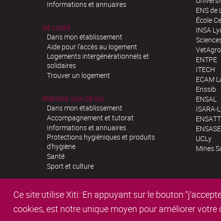
Univers
Informations et annuaires
ENS de 
École Ce
ME LOGER
INSA Ly
Dans mon établissement
Science
Aide pour l’accès au logement
VetAgro
Logements intergénérationnels et
ENTPE
solidaires
ITECH
Trouver un logement
ECAM La
Enssib
ENSAL
PRENDRE SOIN DE MOI
Dans mon établissement
ISARA-
Accompagnement et tutorat
ENSATT
Informations et annuaires
ENSASE
Protections hygiéniques et produits
UCLy
d’hygiène
Mines S
Santé
Sport et culture
Ce site utilise Xiti. En appuyant sur le bouton "j'acc
cookies, est notre unique moyen pour améliorer votre co