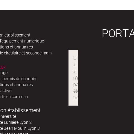
PORTA
n établissement
 l'équipement numérique
tions et annuaires
e circulaire et seconde main
CER
rage
u permis de conduire
tions et annuaires
 active
rts en commun
on établissement
niversité
té Lumière Lyon 2
té Jean Moulin Lyon 3