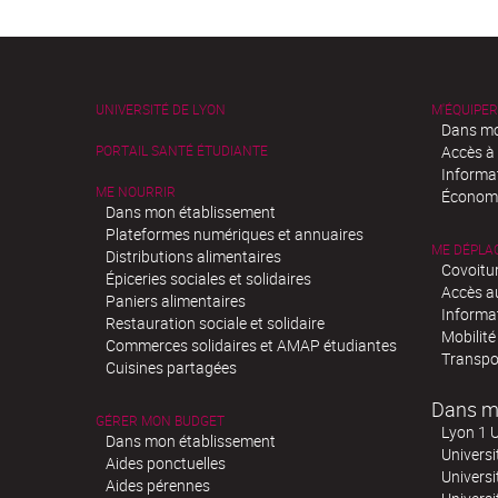
UNIVERSITÉ DE LYON
M'ÉQUIPER
Dans mo
PORTAIL SANTÉ ÉTUDIANTE
Accès à
Informa
ME NOURRIR
Économi
Dans mon établissement
Plateformes numériques et annuaires
ME DÉPLA
Distributions alimentaires
Covoitu
Épiceries sociales et solidaires
Accès a
Paniers alimentaires
Informa
Restauration sociale et solidaire
Mobilité
Commerces solidaires et AMAP étudiantes
Transpo
Cuisines partagées
Dans m
GÉRER MON BUDGET
Lyon 1 U
Dans mon établissement
Universi
Aides ponctuelles
Universi
Aides pérennes