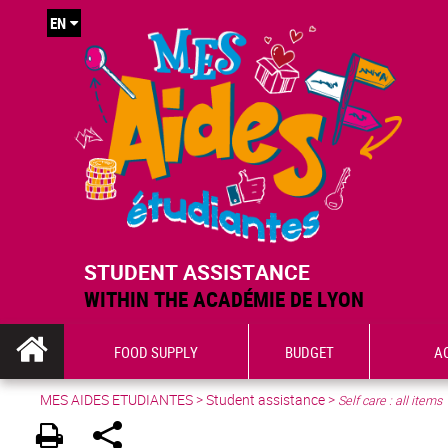
EN
STUDENT ASSISTANCE
WITHIN THE ACADÉMIE DE LYON
FOOD SUPPLY
BUDGET
A
MES AIDES ETUDIANTES
>
Student assistance
>
Self care : all items