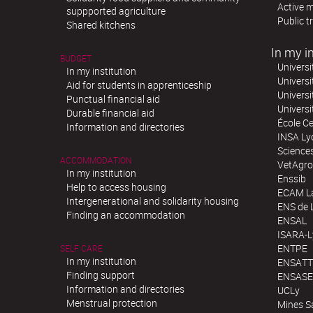
Active m
suppported agriculture
Public t
Shared kitchens
In my in
BUDGET
Universi
In my institution
Universi
Aid for students in apprenticeship
Universi
Punctual financial aid
Univers
Durable financial aid
École Ce
Information and directories
INSA Ly
Science
ACCOMMODATION
VetAgro
In my institution
Enssib
Help to access housing
ECAM La
Intergenerational and solidarity housing
ENS de 
Finding an accommodation
ENSAL
ISARA-
ENTPE
SELF CARE
In my institution
ENSATT
Finding support
ENSASE
Information and directories
UCLy
Menstrual protection
Mines S