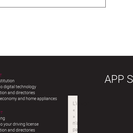
APP 
T
stitution
o digital technology
ion and directories
r economy and home appliances
RT
ing
o your driving license
ion and directories