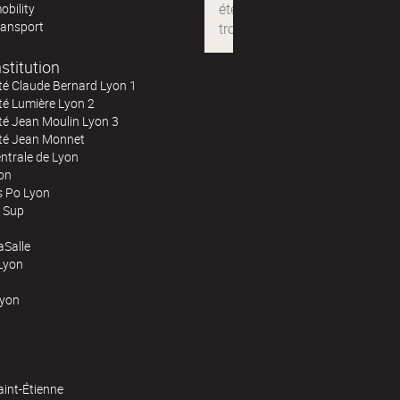
obility
ransport
stitution
té Claude Bernard Lyon 1
té Lumière Lyon 2
té Jean Moulin Lyon 3
ité Jean Monnet
ntrale de Lyon
on
s Po Lyon
 Sup
Salle
Lyon
Lyon
aint-Étienne