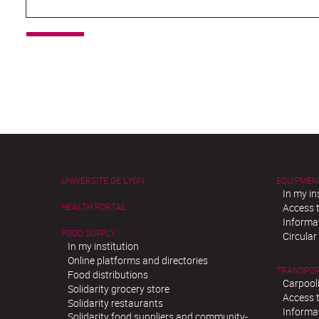
UNIVERSITÉ DE LYON
EQUIPMEN
In my in
HEALTH PORTAL
Access t
Informat
FOOD SUPPLY
Circula
In my institution
Online platforms and directories
TRANSPO
Food distributions
Carpool
Solidarity grocery store
Access t
Solidarity restaurants
Informat
Solidarity food suppliers and community-